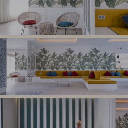
Link to Photo9, una habitación con un sofá y una mesa
Link to Photo10, una mujer de pie tras un mostrador de re