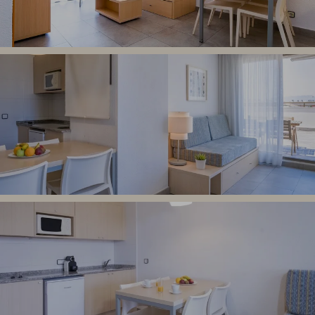
Link to Photo13, una habitación con un sofá y una mesa
Link to Photo14, una cocina con mesa y sillas