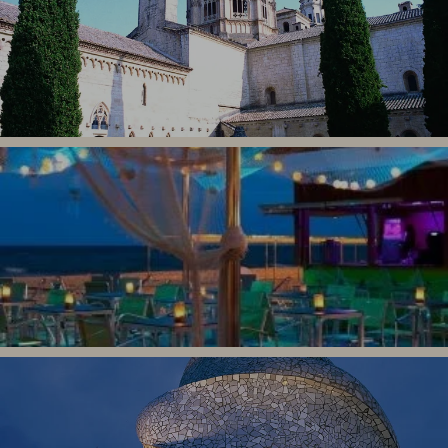
Link to Photo24, un bar de playa con mesas y sillas
Link to Photo25, una gran escultura con una estructura en 