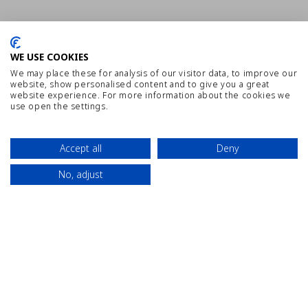
WE USE COOKIES
We may place these for analysis of our visitor data, to improve our
website, show personalised content and to give you a great
website experience. For more information about the cookies we
use open the settings.
PLAN DU SITE
EMPLOI
Accept all
Deny
MENTIONS LÉGALES
No, adjust
Contact
Situation
Réservez
POLITIQUE DE CONFIDENTIALITÉ
MEILLEUR TARIF GARANTI
CANAL D'INFORMATION INTERNE
CYE HOLIDAY CENTRE FACEBOOK
CYE HOLIDAY CENTRE INSTA
CYE HOLIDAY CENTRE 
CYE HOLIDAY CEN