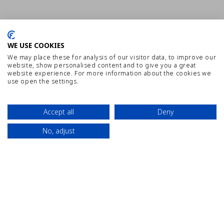
WE USE COOKIES
We may place these for analysis of our visitor data, to improve our
website, show personalised content and to give you a great
website experience. For more information about the cookies we
use open the settings.
Accept all
Deny
MAPA WEB
TRABAJA CON NOSOTROS
No, adjust
Contacta
Ubicación
Reserva
AVISO LEGAL
POLÍTICA DE PRIVACIDAD
MEJOR PRECIO GARANTIZADO
CANAL DE COMUNICACIÓN INTERNO
CYE HOLIDAY CENTRE FACEBOOK
CYE HOLIDAY CENTRE INSTA
CYE HOLIDAY CENTRE 
CYE HOLIDAY CEN