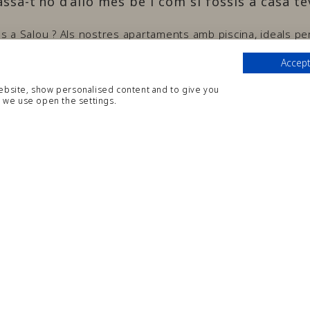
assa-t’ho d’allò més bé i com si fossis a casa te
 a Salou ? Als nostres apartaments amb piscina, ideals per
veis per passar una fantàstica estada a la vora del mar. El n
Accept
tal·lacions. Des de zona WiFi gratis fins a servei de recepc
website, show personalised content and to give you
veis gratuïts per a que puguis gaudir al màxim del teu allot
 we use open the settings.
SERVEIS INCLOSOS
Piscina Nens
Sala de malete