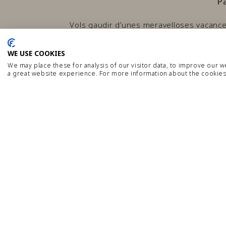
P
Vols gaudir d’unes meravelloses vacances
amb un grup d’amics, trobaràs tots els ser
WE USE COOKIES
través d’un ampli ventall de serveis i ins
We may place these for analysis of our visitor data, to improve our 
de ser
a great website experience. For more information about the cookies
WiFi