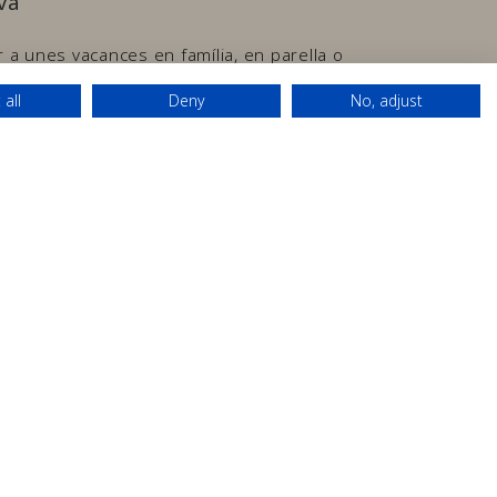
va
 a unes vacances en família, en parella o
ostre objectiu és millorar la teva estada a
 all
Deny
No, adjust
ió 24 hores, et proposem una completa carta
jament.
s
Recepció 24h