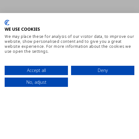
WE USE COOKIES
We may place these for analysis of our visitor data, to improve our
website, show personalised content and to give you a great
website experience. For more information about the cookies we
use open the settings.
Accept all
Deny
MAPA WEB
TRABAJA CON NOSOTROS
No, adjust
Contacta
Ubicación
Reserva
AVISO LEGAL
POLÍTICA DE PRIVACIDAD
MEJOR PRECIO GARANTIZADO
CANAL DE COMUNICACIÓN INTERNO
CYE HOLIDAY CENTRE FACEBOOK
CYE HOLIDAY CENTRE INSTA
CYE HOLIDAY CENTRE 
CYE HOLIDAY CEN